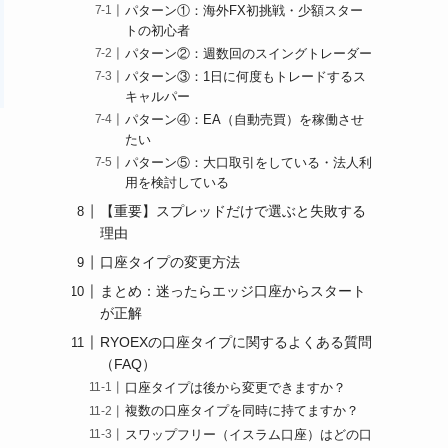
パターン①：海外FX初挑戦・少額スター
トの初心者
パターン②：週数回のスイングトレーダー
パターン③：1日に何度もトレードするス
キャルパー
パターン④：EA（自動売買）を稼働させ
たい
パターン⑤：大口取引をしている・法人利
用を検討している
【重要】スプレッドだけで選ぶと失敗する
理由
口座タイプの変更方法
まとめ：迷ったらエッジ口座からスタート
が正解
RYOEXの口座タイプに関するよくある質問
（FAQ）
口座タイプは後から変更できますか？
複数の口座タイプを同時に持てますか？
スワップフリー（イスラム口座）はどの口