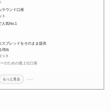
ト
ルラウンド口座
ット
気No.1
生スプレッドをそのまま提供
る理由
リット
ダーのための最上位口座
もっと見る