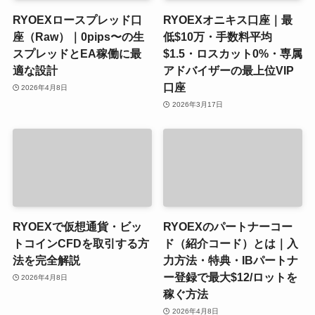
RYOEXロースプレッド口
RYOEXオニキス口座｜最
座（Raw）｜0pips〜の生
低$10万・手数料平均
スプレッドとEA稼働に最
$1.5・ロスカット0%・専属
適な設計
アドバイザーの最上位VIP
口座
2026年4月8日
2026年3月17日
RYOEXで仮想通貨・ビッ
RYOEXのパートナーコー
トコインCFDを取引する方
ド（紹介コード）とは｜入
法を完全解説
力方法・特典・IBパートナ
ー登録で最大$12/ロットを
2026年4月8日
稼ぐ方法
2026年4月8日