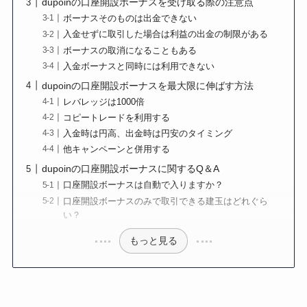
dupoinの口座開設ボーナスを受け取る際の注意点
ボーナスそのものは出金できない
入金せずに取引した場合は利益の出金の制限がある
ボーナスの取消になることもある
入金ボーナスと同時には利用できない
dupoinの口座開設ボーナスを最大限に伸ばす方法
レバレッジは1000倍
コピートレードを利用する
入金時は円高、出金時は円安のタイミング
他キャンペーンと併用する
dupoinの口座開設ボーナスに関するQ＆A
口座開設ボーナスは自動で入りますか？
口座開設ボーナスのみで取引できる建玉はどれぐら
い？
もっと見る