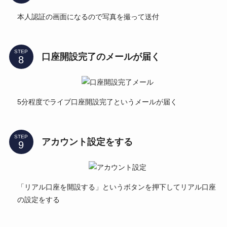
本人認証の画面になるので写真を撮って送付
STEP
口座開設完了のメールが届く
5分程度でライブ口座開設完了というメールが届く
STEP
アカウント設定をする
「リアル口座を開設する」というボタンを押下してリアル口座
の設定をする