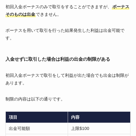
初回入金ボーナスのみで取引をすることができますが、
ボーナス
そのものは出金
できません。
ボーナスを用いて取引を行った結果発生した利益は出金可能で
す。
入金せずに取引した場合は利益の出金の制限がある
初回入金ボーナスで取引をして利益が出た場合でも出金は制限が
あります。
制限の内容は以下の通りです。
項目
内容
出金可能額
上限$100