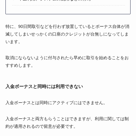
特に、90日間取引などを行わず放置しているとボーナス自体が消
滅してしまいせっかくの口座のクレジットが台無しになってしま
います。
取消にならないように付与されたら早めに取引を始めることをお
すすめします。
入金ボーナスと同時には利用できない
入金ボーナスとは同時にアクティブにはできません。
入金ボーナスと両方もらうことはできますが、利用に関しては制
約が適用されるので留意が必要です。