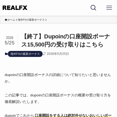
ホーム
海外FXの最新ボーナス
【終了】Dupoinの口座開設ボーナ
2026
5/25
ス15,500円の受け取りはこちら
2026年5月25日
海外FXの最新ボーナス
dupoinの口座開設ボーナスの詳細について知りたいと思いません
か。
この記事では、dupoinの口座開設ボーナスの概要や受け取り方を
徹底解説いたします。
dupoinでこれから
口座開設をする人は絶対外せないおいしいボー