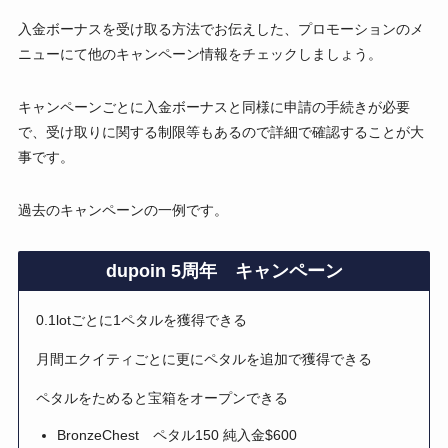
入金ボーナスを受け取る方法でお伝えした、プロモーションのメ
ニューにて他のキャンペーン情報をチェックしましょう。
キャンペーンごとに入金ボーナスと同様に申請の手続きが必要
で、受け取りに関する制限等もあるので詳細で確認することが大
事です。
過去のキャンペーンの一例です。
dupoin 5周年 キャンペーン
0.1lotごとに1ペタルを獲得できる
月間エクイティごとに更にペタルを追加で獲得できる
ペタルをためると宝箱をオープンできる
BronzeChest ペタル150 純入金$600