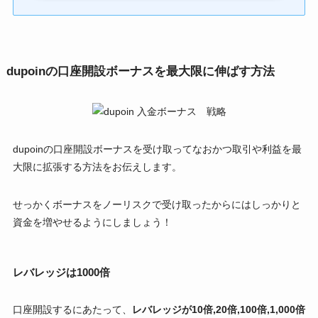
dupoinの口座開設ボーナスを最大限に伸ばす方法
dupoinの口座開設ボーナスを受け取ってなおかつ取引や利益を最
大限に拡張する方法をお伝えします。
せっかくボーナスをノーリスクで受け取ったからにはしっかりと
資金を増やせるようにしましょう！
レバレッジは1000倍
口座開設するにあたって、
レバレッジが10倍,20倍,100倍,1,000倍