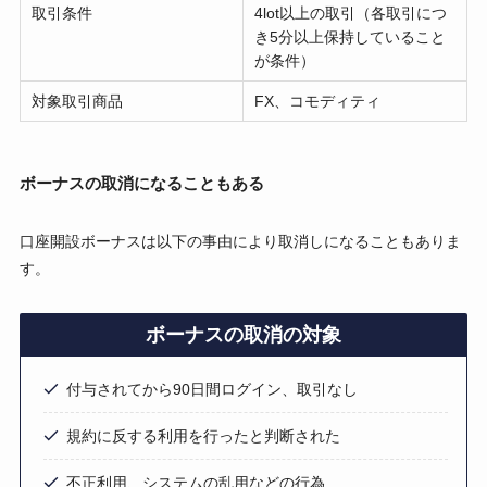
取引条件
4lot以上の取引（各取引につ
き5分以上保持していること
が条件）
対象取引商品
FX、コモディティ
ボーナスの取消になることもある
口座開設ボーナスは以下の事由により取消しになることもありま
す。
ボーナスの取消の対象
付与されてから90日間ログイン、取引なし
規約に反する利用を行ったと判断された
不正利用、システムの乱用などの行為