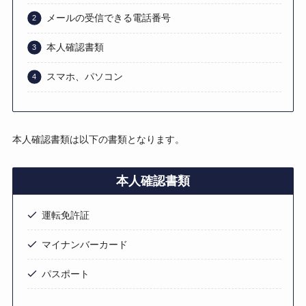
メールの受信できる電話番号
本人確認書類
スマホ、パソコン
本人確認書類は以下の書類となります。
本人確認書類
運転免許証
マイナンバーカード
パスポート