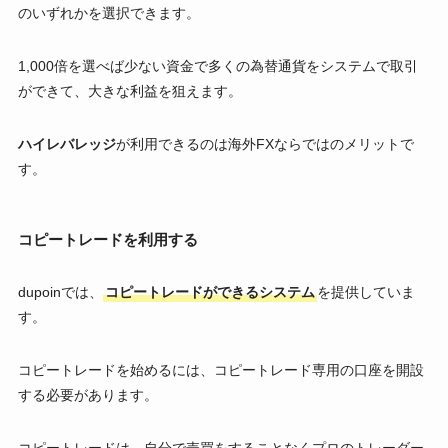
のいずれかを選択できます。
1,000倍を選べば少ない資金で多くの為替通貨をシステムで取引
ができて、大きな利益を狙えます。
ハイレバレッジ
が利用できるのは海外FXならではのメリットで
す。
コピートレードを利用する
dupoinでは、
コピートレードができるシステム
を提供していま
す。
コピートレードを始めるには、コピートレード専用の口座を開設
する必要があります。