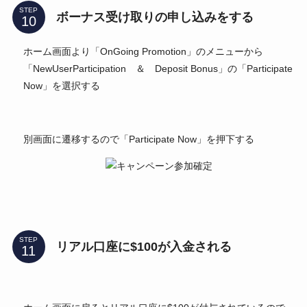
STEP
ボーナス受け取りの申し込みをする
ホーム画面より「OnGoing Promotion」のメニューから
「NewUserParticipation ＆ Deposit Bonus」の「Participate
Now」を選択する
別画面に遷移するので「Participate Now」を押下する
STEP
リアル口座に$100が入金される