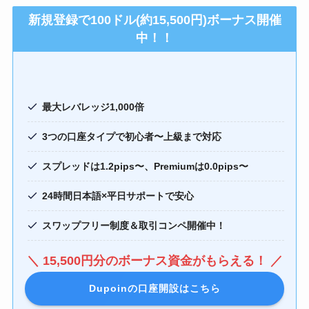
新規登録で100ドル(約15,500円)ボーナス開催
中！！
最大レバレッジ1,000倍
3つの口座タイプで初心者〜上級まで対応
スプレッドは1.2pips〜、Premiumは0.0pips〜
24時間日本語×平日サポートで安心
スワップフリー制度＆取引コンペ開催中！
＼ 15,500円分のボーナス資金がもらえる！ ／
Dupoinの口座開設はこちら