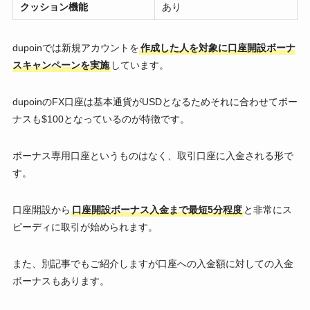
クッション機能
あり
dupoinでは新規アカウントを
作成した人を対象に口座開設ボーナ
スキャンペーンを実施
しています。
dupoinのFX口座は基本通貨がUSDとなるためそれに合わせてボー
ナスも$100となっているのが特徴です。
ボーナス専用口座というものはなく、取引口座に入金される形で
す。
口座開設から
口座開設ボーナス入金まで最短5分程度
と非常にス
ピーディに取引が始められます。
また、別記事でもご紹介しますが口座への入金額に対しての入金
ボーナスもあります。